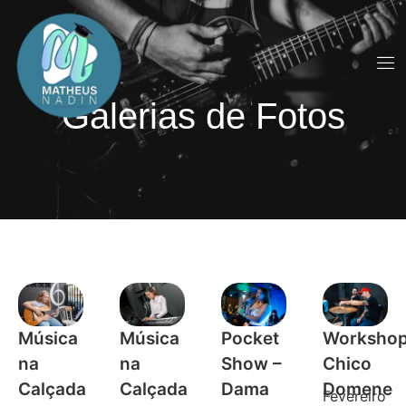
Galerias de Fotos
TO
Música
Música
Pocket
Worksho
na
na
Show –
Chico
Calçada
Calçada
Dama
Domene
Fevereiro