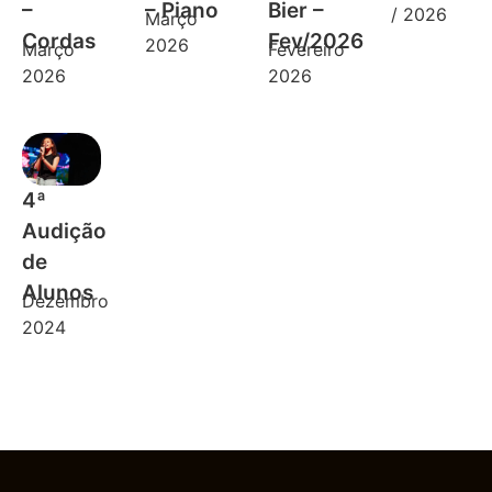
–
– Piano
Bier –
/ 2026
Março
Cordas
Fev/2026
2026
Março
Fevereiro
2026
2026
4ª
Audição
de
Alunos
Dezembro
2024